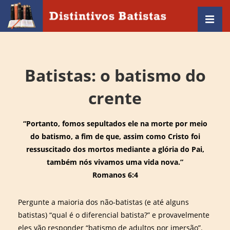
↓
Ir
MEN
para
Main
o
Navigation
Conteúdo
Batistas: o batismo do
Principal
crente
“Portanto, fomos sepultados ele na morte por meio
do batismo, a fim de que, assim como Cristo foi
ressuscitado dos mortos mediante a glória do Pai,
também nós vivamos uma vida nova.”
Romanos 6:4
Pergunte a maioria dos não-batistas (e até alguns
batistas) “qual é o diferencial batista?” e provavelmente
eles vão responder “batismo de adultos por imersão”.